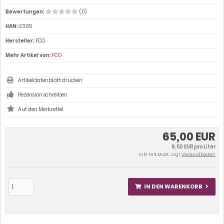
Bewertungen:
(0)
HAN:
2305
Hersteller:
FCO
Mehr Artikel von:
FCO
Artikeldatenblatt drucken
Rezension schreiben
65,00 EUR
6,50 EUR pro Liter
inkl. 19 % MwSt. zzgl.
Versandkosten
IN DEN WARENKORB