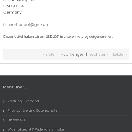
32479 Hille
Germany
fischerhandel@gmx.de
Diesen Artikel haben wir am 28.12.2021 in unseren Katalog aufgenommen.
« Erster
|
« vorheriger
|
nächster »
|
Letzter »
Mehr über...
Zahlung & Versand
Privatsphäre und Datenschutz
Unsere AGB
Widerrufsrecht & Widerrufsformular