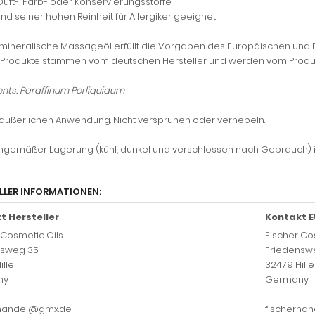
Duft-, Farb- oder Konservierungsstoffe
und seiner hohen Reinheit für Allergiker geeignet
mineralische Massageöl erfüllt die Vorgaben des Europäischen und De
Produkte stammen vom deutschen Hersteller und werden vom Produz
ents: Paraffinum Perliquidum
 äußerlichen Anwendung. Nicht versprühen oder vernebeln.
hgemäßer Lagerung (kühl, dunkel und verschlossen nach Gebrauch) i
LLER INFORMATIONEN:
t Hersteller
Kontakt E
 Cosmetic Oils
Fischer Co
nsweg 35
Friedensw
ille
32479 Hille
ny
Germany
rhandel@gmx.de
fischerha