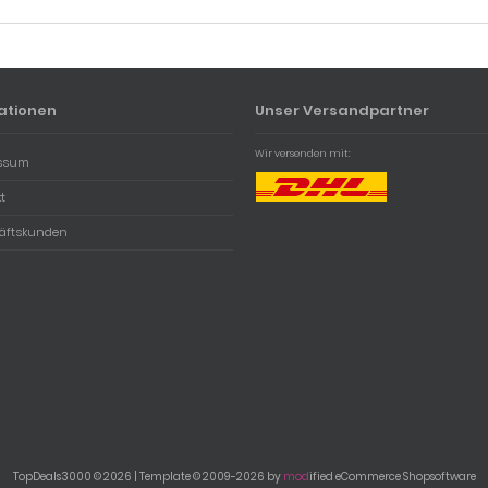
ationen
Unser Versandpartner
Wir versenden mit:
ssum
t
äftskunden
TopDeals3000 © 2026 | Template © 2009-2026 by
mod
ified eCommerce Shopsoftware