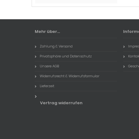
Mehr über...
Inform
Zahlung & Versand
Impre
Privatsphäre und Datenschutz
Kontak
Unsere AGB
Gesch
Widerrufsrecht & Widerrufsformular
Lieferzeit
Vertrag widerrufen