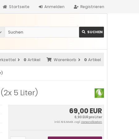
Startseite
Anmelden
Registrieren
SUCHEN
rkzettel
0
Artikel
Warenkorb
0
Artikel
r)
2x 5 Liter)
69,00 EUR
6,90 EUR pro Liter
inkl. 19 % MwSt. zzgl.
Versandkosten