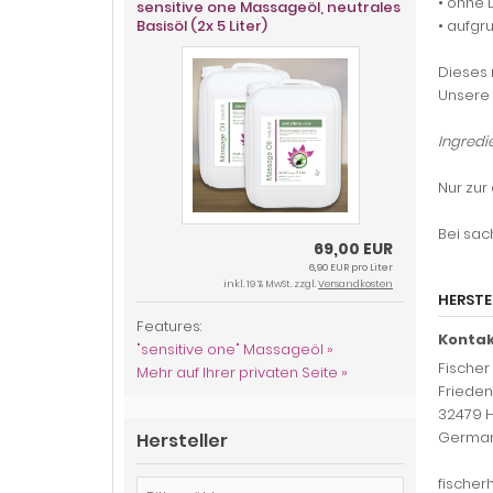
• ohne 
sensitive one Massageöl, neutrales
Basisöl (2x 5 Liter)
• aufgr
Dieses 
Unsere 
Ingredi
Nur zur
Bei sac
69,00 EUR
6,90 EUR pro Liter
inkl. 19 % MwSt. zzgl.
Versandkosten
HERSTE
Features:
Kontak
"sensitive one" Massageöl »
Fischer
Mehr auf Ihrer privaten Seite »
Friede
32479 H
Germa
Hersteller
fische