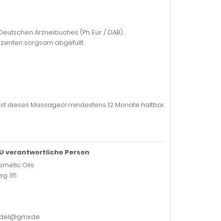
utschen Arzneibuches (Ph. Eur. / DAB).
enten sorgsam abgefüllt.
st dieses Massageöl mindestens 12 Monate haltbar.
U verantwortliche Person
smetic Oils
eg 35
ndel@gmx.de