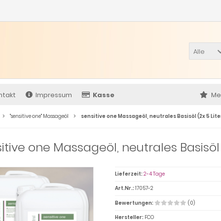
Alle
ntakt
Impressum
Kasse
Me
"sensitive one" Massageöl
sensitive one Massageöl, neutrales Basisöl (2x 5 Lite
itive one Massageöl, neutrales Basisöl (
Lieferzeit:
2-4 Tage
Art.Nr.:
17057-2
Bewertungen:
(0)
Hersteller:
FCO