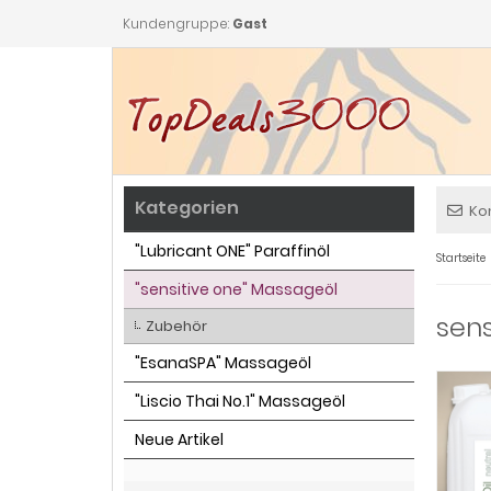
Kundengruppe:
Gast
Kategorien
Ko
"Lubricant ONE" Paraffinöl
Startseite
"sensitive one" Massageöl
sens
Zubehör
"EsanaSPA" Massageöl
"Liscio Thai No.1" Massageöl
Neue Artikel